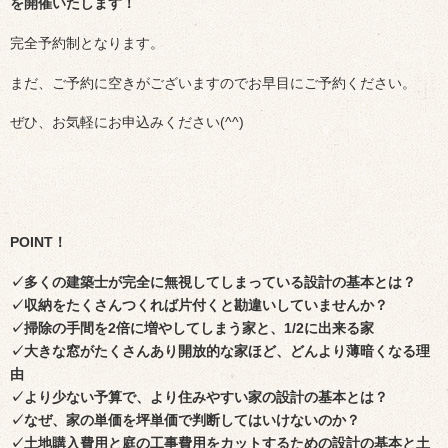
を開催いたします！
完全予約制となります。
まだ、ご予約に空きがございますのでお早目にご予約ください。
ぜひ、お気軽にお申込みください(^^)
POINT！
✓多くの建築士が完全に無視してしまっている設計の基本とは？
✓収納をたくさんつくれば片付くと勘違いしていませんか？
✓掃除の手間を2倍に増やしてしまう家と、1/2に出来る家
✓大きな窓がたくさんあり開放的な家ほど、どんより薄暗くなる理
由
✓より少ない予算で、より住みやすい家の設計の基本とは？
✓なぜ、家の単価を坪単価で判断してはいけないのか？
✓土地購入費用と庭の工事費用をカットするための設計の基本と土