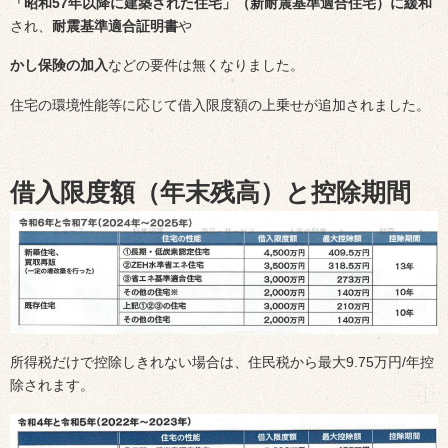
「昭和57年以降に建築された住宅」（新耐震基準適合住宅）に緩和
され、
耐震基準適合証明書
や
かし保険の加入
などの要件は無くなりました。
住宅の環境性能等に応じて借入限度額の上乗せが追加されました。
借入限度額（年末残高）と控除期間
所得税だけで控除しきれない場合は、住民税から最大9.75万円/年控
除されます。