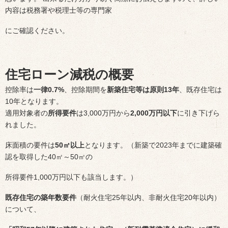
内容は税務署や税理士等の専門家
にご確認ください。
住宅ローン減税の概要
控除率は
一律0.7%
、控除期間を
新築住宅等は原則13年
、既存住宅は
10年となります。
適用対象者の
所得要件
は3,000万円から
2,000万円以下
に引き下げら
れました。
床面積の要件は
50㎡以上
となります。（新築で2023年までに建築確
認を取得した40㎡～50㎡の
所得要件1,000万円以下も該当します。）
既存住宅の築年数要件
（耐火住宅25年以内、非耐火住宅20年以内）
について、