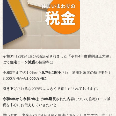
令和3年12月24日に閣議決定されました「令和4年度税制改正大綱」
にて
住宅ローン減税
の控除率は
令和3年までの1.0%から
0.7%に縮小
され、適用対象者の所得要件も
3,000万円から
2,000万円に
引き下げ
されるなど内容は大きく見直しがされております。
令和4年から令和7年まで4年延長
された内容について住宅ローン減
税を中心にお伝えしていきたいと
思います。 出来るだけ分かり易く簡潔にお伝えしますので、詳しい